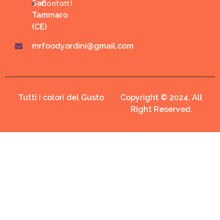
San
Contatti
Tammaro
(CE)
mrfoodyordini@gmail.com
Tutti i colori del Gusto
Copyright © 2024. All
Right Reserved.