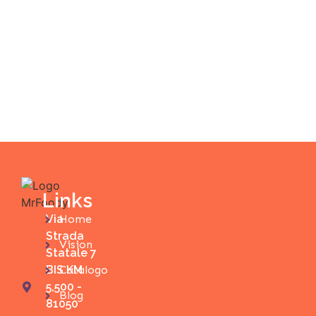
Links
Via
Home
Strada
Vision
Statale 7
BIS KM
Catalogo
5,500 -
Blog
81050