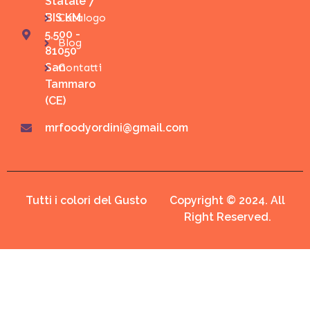
Statale 7
BIS KM
Catalogo
5,500 -
Blog
81050
San
Contatti
Tammaro
(CE)
mrfoodyordini@gmail.com
Tutti i colori del Gusto
Copyright © 2024. All
Right Reserved.