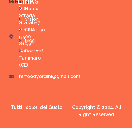
Links
Via
Home
Strada
Vision
Statale 7
BIS KM
Catalogo
5,500 -
Blog
81050
San
Contatti
Tammaro
(CE)
mrfoodyordini@gmail.com
Tutti i colori del Gusto
Copyright © 2024. All
Right Reserved.